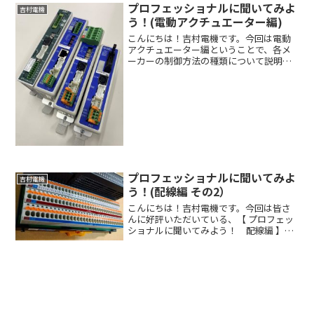
をしてもらいたいと思います。K先生よろ
プロフェッショナルに聞いてみよ
吉村電機
しくお願いします。K...
う！(電動アクチュエーター編)
こんにちは！吉村電機です。今回は電動
アクチュエーター編ということで、各メ
ーカーの制御方法の種類について説明し
ていきたいと思います。こちらについて
はR先生に解説をしてもらいたいと思いま
す。R先生よろしくお願いします。R先生
はい、よろしくお願い...
プロフェッショナルに聞いてみよ
吉村電機
う！(配線編 その2）
こんにちは！吉村電機です。今回は皆さ
んに好評いただいている、【 プロフェッ
ショナルに聞いてみよう！ 配線編 】の
続編ということで、端子台やショートバ
ー等、配線に使用する部品や種類、各種
使用の目的についてお話していきます。
こちらについてはＫ先...