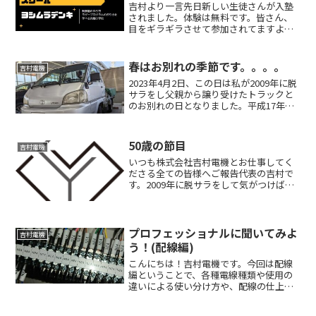
吉村より一言先日新しい生徒さんが入塾
されました。体験は無料です。皆さん、
目をギラギラさせて参加されてますよ！
こんな感じで実際にPLCを使用して勉強
しております。興味のある方は遊びに来
てください！制御盤の作り方やラダープ
春はお別れの季節です。。。。
吉村電機
ログラムの作り方を対面...
2023年4月2日、この日は私が2009年に脱
サラをし父親から譲り受けたトラックと
のお別れの日となりました。平成17年式
のトヨタのライトエースです。18年目で
184,000km、距離的にはまだまだかもし
れませんが、年齢的に限界であちこち故
50歳の節目
吉村電機
障...
いつも株式会社吉村電機とお仕事してく
ださる全ての皆様へご報告代表の吉村で
す。2009年に脱サラをして気がつけばも
う17年、がむしゃらに仕事をしてきまし
たが今年は50歳という節目の年を迎えま
した。今年は事務所を新築し、心機一
転、吉村電機Sec...
プロフェッショナルに聞いてみよ
吉村電機
う！(配線編)
こんにちは！吉村電機です。今回は配線
編ということで、各種電線種類や使用の
違いによる使い分け方や、配線の仕上が
り（見え方）の重要性についてお話して
いきます。こちらについてはK先生に解説