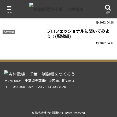
プロフェッショナルに聞いてみよ
吉村電機
menu
検索
う！(電動アクチュエーター編)
2022.04.28
プロフェッショナルに聞いてみよ
吉村電機
う！(配線編)
2022.04.12
〒260-0804 千葉県千葉市中央区赤井町736-3
TEL：043-308-7076 FAX：043-308-7026
© 株式会社 吉村電機 All Rights Reserved.