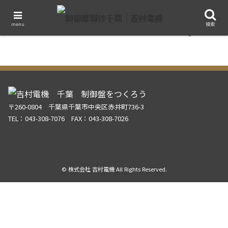
地の時代から、風の時代へ
アイデア
menu
検索
2020.10.17
〒260-0804 千葉県千葉市中央区赤井町736-3
TEL：043-308-7076 FAX：043-308-7026
© 株式会社 吉村電機 All Rights Reserved.