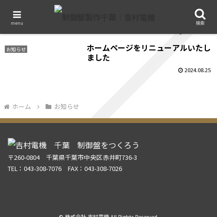
Instagram開設しました。
お知らせ
menu
検索
2024.11.08
ホームページをリニューアルいたし
お知らせ
ました
2024.08.25
ホーム
お知らせ
〒260-0804 千葉県千葉市中央区赤井町736-3
TEL：043-308-7076 FAX：043-308-7026
© 株式会社 吉村電機 All Rights Reserved.